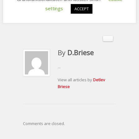
settings
ACCEPT
By
D.Briese
...
View all articles by
Detlev
Briese
Comments are closed.